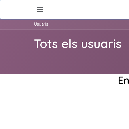
Skip to Content
Usuaris
Tots els usuaris
En