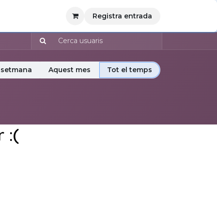
Registra entrada
 setmana
Aquest mes
Tot el temps
 :(