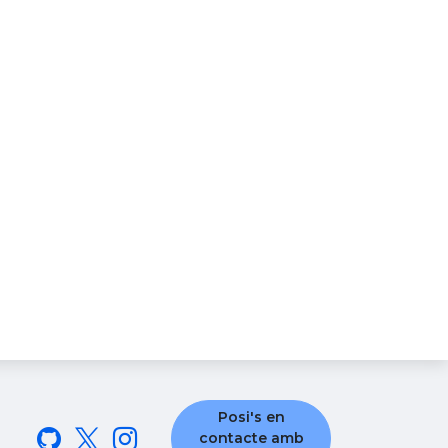
Posi's en
contacte amb